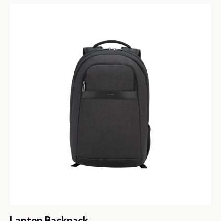
4.00
out of
5
Laptop Backpack