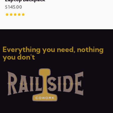
$
145.00
Rated
5.00
out of 5
Everything you need, nothing
you don't