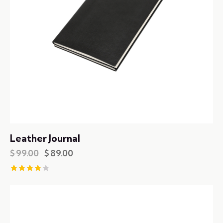
Leather Journal
$
99.00
$
89.00
Rated
4.00
out of
5